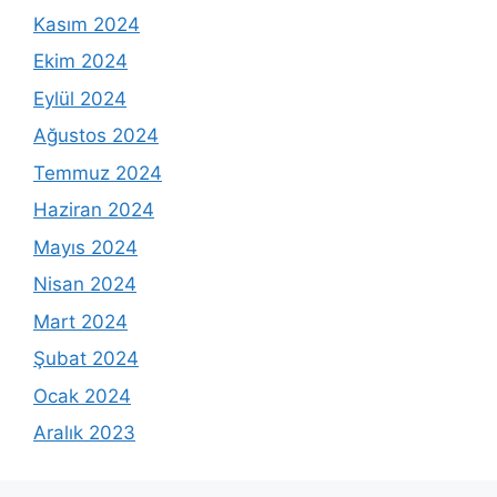
Kasım 2024
Ekim 2024
Eylül 2024
Ağustos 2024
Temmuz 2024
Haziran 2024
Mayıs 2024
Nisan 2024
Mart 2024
Şubat 2024
Ocak 2024
Aralık 2023