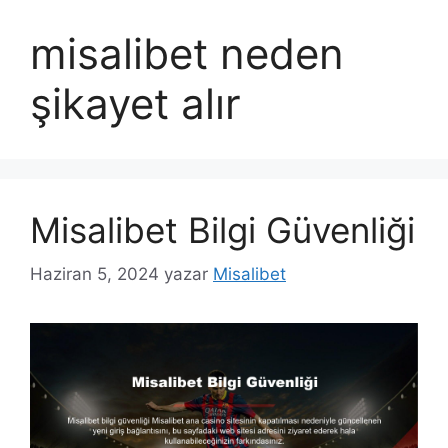
misalibet neden
şikayet alır
Misalibet Bilgi Güvenliği
Haziran 5, 2024
yazar
Misalibet