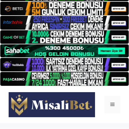
İçeriğe
atla
Menü