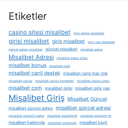
Etiketler
casino sitesi misalibet
giris adresi misalibet
girisi misalibet
giris misalibet
giris yap misalibet
güncel misalibet
güncel adresi misalibet
misalibet adres
Misalibet Adresi
misalibet bahis sitesi
misalibet bonus
misalibet canli
misalibet canli destek
misalibet canli maç izle
misalibet casino
misalibet casino hizmetleri
misalibet casino sitesi
misalibet com
misalibet girisi
misalibet giris yap
Misalibet Giriş
Misalibet Güncel
misalibet güncel adresi
misalibet güncel adres
misalibet güvenilir bahis
misalibet güvenilirlik
misalibet güvenilir mi
misalibet hakkında
misalibet kayıt
misalibet instagram