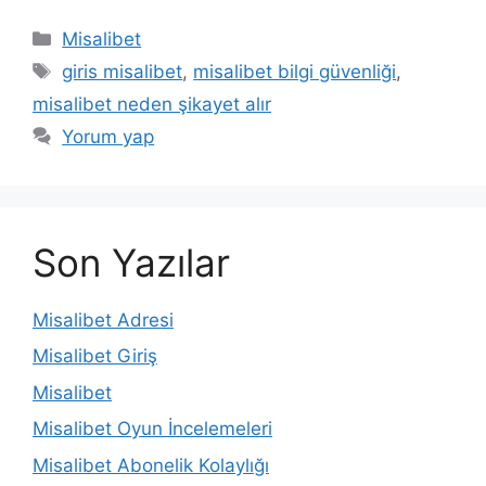
Kategoriler
Misalibet
Etiketler
giris misalibet
,
misalibet bilgi güvenliği
,
misalibet neden şikayet alır
Yorum yap
Son Yazılar
Misalibet Adresi
Misalibet Giriş
Misalibet
Misalibet Oyun İncelemeleri
Misalibet Abonelik Kolaylığı