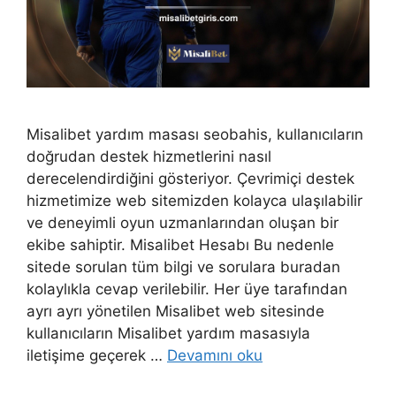
Misalibet yardım masası seobahis, kullanıcıların
doğrudan destek hizmetlerini nasıl
derecelendirdiğini gösteriyor. Çevrimiçi destek
hizmetimize web sitemizden kolayca ulaşılabilir
ve deneyimli oyun uzmanlarından oluşan bir
ekibe sahiptir. Misalibet Hesabı Bu nedenle
sitede sorulan tüm bilgi ve sorulara buradan
kolaylıkla cevap verilebilir. Her üye tarafından
ayrı ayrı yönetilen Misalibet web sitesinde
kullanıcıların Misalibet yardım masasıyla
iletişime geçerek …
Devamını oku