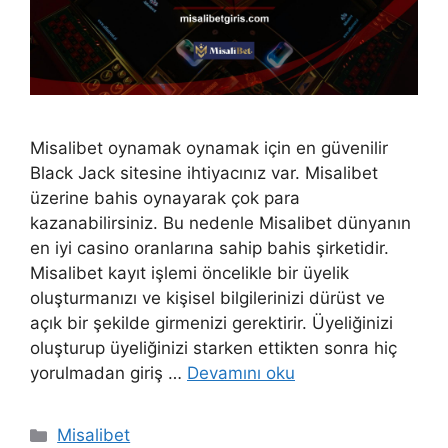
Misalibet oynamak oynamak için en güvenilir
Black Jack sitesine ihtiyacınız var. Misalibet
üzerine bahis oynayarak çok para
kazanabilirsiniz. Bu nedenle Misalibet dünyanın
en iyi casino oranlarına sahip bahis şirketidir.
Misalibet kayıt işlemi öncelikle bir üyelik
oluşturmanızı ve kişisel bilgilerinizi dürüst ve
açık bir şekilde girmenizi gerektirir. Üyeliğinizi
oluşturup üyeliğinizi starken ettikten sonra hiç
yorulmadan giriş …
Devamını oku
Kategoriler
Misalibet