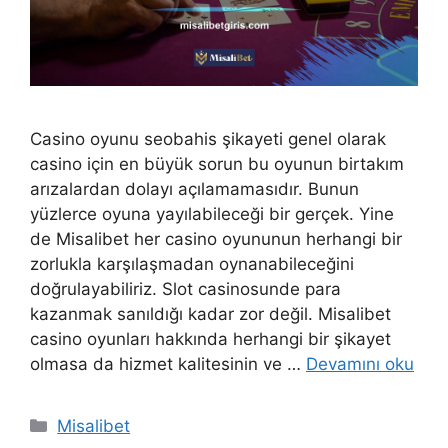
Casino oyunu seobahis şikayeti genel olarak
casino için en büyük sorun bu oyunun birtakım
arızalardan dolayı açılamamasıdır. Bunun
yüzlerce oyuna yayılabileceği bir gerçek. Yine
de Misalibet her casino oyununun herhangi bir
zorlukla karşılaşmadan oynanabileceğini
doğrulayabiliriz. Slot casinosunde para
kazanmak sanıldığı kadar zor değil. Misalibet
casino oyunları hakkında herhangi bir şikayet
olmasa da hizmet kalitesinin ve …
Devamını oku
Kategoriler
Misalibet