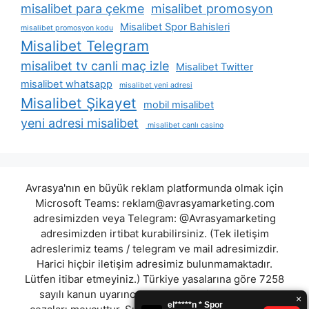
misalibet para çekme
misalibet promosyon
Misalibet Spor Bahisleri
misalibet promosyon kodu
Misalibet Telegram
misalibet tv canli maç izle
Misalibet Twitter
misalibet whatsapp
misalibet yeni adresi
Misalibet Şikayet
mobil misalibet
yeni adresi misalibet
misalibet canlı casino
Avrasya'nın en büyük reklam platformunda olmak için
Microsoft Teams:
reklam@avrasyamarketing.com
adresimizden veya Telegram: @Avrasyamarketing
adresimizden irtibat kurabilirsiniz. (Tek iletişim
adreslerimiz teams / telegram ve mail adresimizdir.
Harici hiçbir iletişim adresimiz bulunmamaktadır.
Lütfen itibar etmeyiniz.) Türkiye yasalarına göre 7258
sayılı kanun uyarınca yasa dışı bahis oynamanın