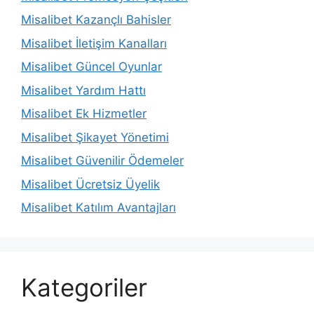
Misalibet Kazançlı Bahisler
Misalibet İletişim Kanalları
Misalibet Güncel Oyunlar
Misalibet Yardım Hattı
Misalibet Ek Hizmetler
Misalibet Şikayet Yönetimi
Misalibet Güvenilir Ödemeler
Misalibet Ücretsiz Üyelik
Misalibet Katılım Avantajları
Kategoriler