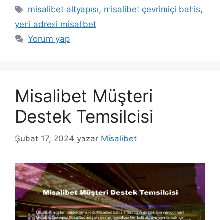
Etiketler
misalibet altyapısı
,
misalibet çevrimiçi bahis
,
yeni adresi misalibet
Yorum yap
Misalibet Müşteri
Destek Temsilcisi
Şubat 17, 2024
yazar
Misalibet