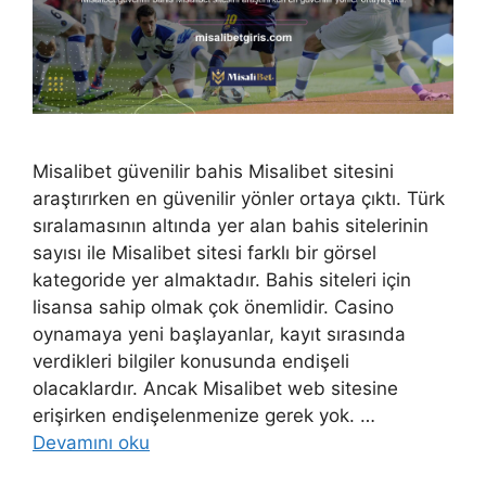
Misalibet güvenilir bahis Misalibet sitesini
araştırırken en güvenilir yönler ortaya çıktı. Türk
sıralamasının altında yer alan bahis sitelerinin
sayısı ile Misalibet sitesi farklı bir görsel
kategoride yer almaktadır. Bahis siteleri için
lisansa sahip olmak çok önemlidir. Casino
oynamaya yeni başlayanlar, kayıt sırasında
verdikleri bilgiler konusunda endişeli
olacaklardır. Ancak Misalibet web sitesine
erişirken endişelenmenize gerek yok. …
Devamını oku