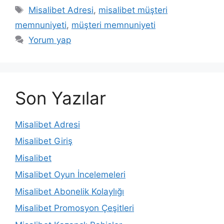
Etiketler
Misalibet Adresi
,
misalibet müşteri
memnuniyeti
,
müşteri memnuniyeti
Yorum yap
Son Yazılar
Misalibet Adresi
Misalibet Giriş
Misalibet
Misalibet Oyun İncelemeleri
Misalibet Abonelik Kolaylığı
Misalibet Promosyon Çeşitleri