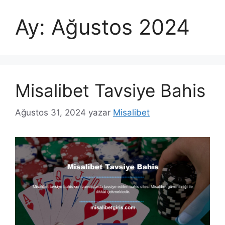
Ay:
Ağustos 2024
Misalibet Tavsiye Bahis
Ağustos 31, 2024
yazar
Misalibet