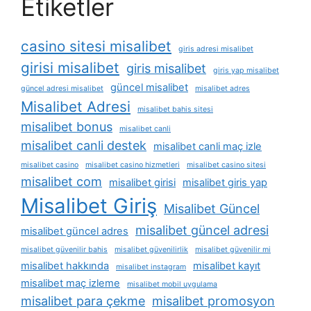
Etiketler
casino sitesi misalibet
giris adresi misalibet
girisi misalibet
giris misalibet
giris yap misalibet
güncel misalibet
güncel adresi misalibet
misalibet adres
Misalibet Adresi
misalibet bahis sitesi
misalibet bonus
misalibet canli
misalibet canli destek
misalibet canli maç izle
misalibet casino
misalibet casino hizmetleri
misalibet casino sitesi
misalibet com
misalibet girisi
misalibet giris yap
Misalibet Giriş
Misalibet Güncel
misalibet güncel adresi
misalibet güncel adres
misalibet güvenilir bahis
misalibet güvenilirlik
misalibet güvenilir mi
misalibet hakkında
misalibet kayıt
misalibet instagram
misalibet maç izleme
misalibet mobil uygulama
misalibet para çekme
misalibet promosyon