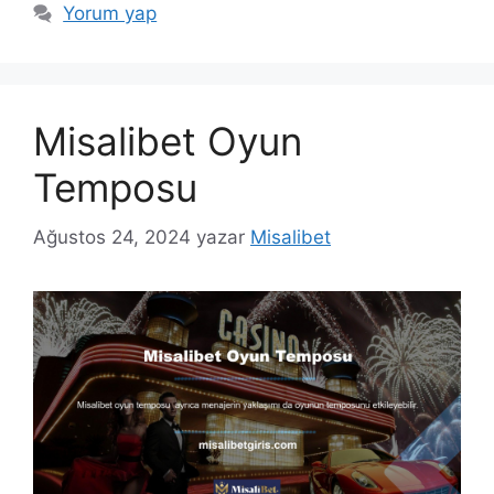
Yorum yap
Misalibet Oyun
Temposu
Ağustos 24, 2024
yazar
Misalibet