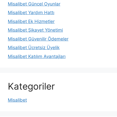
Misalibet Güncel Oyunlar
Misalibet Yardım Hattı
Misalibet Ek Hizmetler
Misalibet Şikayet Yönetimi
Misalibet Güvenilir Ödemeler
Misalibet Ücretsiz Üyelik
Misalibet Katılım Avantajları
Kategoriler
Misalibet