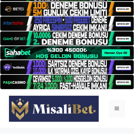
İçeriğe
atla
Menü