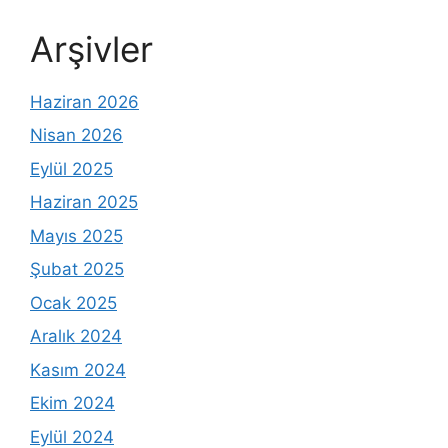
Arşivler
Haziran 2026
Nisan 2026
Eylül 2025
Haziran 2025
Mayıs 2025
Şubat 2025
Ocak 2025
Aralık 2024
Kasım 2024
Ekim 2024
Eylül 2024