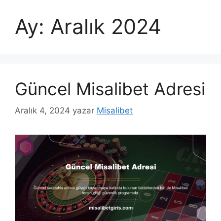
Ay:
Aralık 2024
Güncel Misalibet Adresi
Aralık 4, 2024
yazar
Misalibet