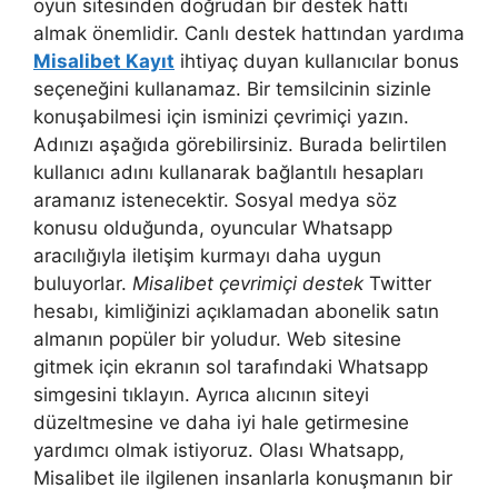
oyun sitesinden doğrudan bir destek hattı
almak önemlidir. Canlı destek hattından yardıma
Misalibet Kayıt
ihtiyaç duyan kullanıcılar bonus
seçeneğini kullanamaz. Bir temsilcinin sizinle
konuşabilmesi için isminizi çevrimiçi yazın.
Adınızı aşağıda görebilirsiniz. Burada belirtilen
kullanıcı adını kullanarak bağlantılı hesapları
aramanız istenecektir. Sosyal medya söz
konusu olduğunda, oyuncular Whatsapp
aracılığıyla iletişim kurmayı daha uygun
buluyorlar.
Misalibet çevrimiçi destek
Twitter
hesabı, kimliğinizi açıklamadan abonelik satın
almanın popüler bir yoludur. Web sitesine
gitmek için ekranın sol tarafındaki Whatsapp
simgesini tıklayın. Ayrıca alıcının siteyi
düzeltmesine ve daha iyi hale getirmesine
yardımcı olmak istiyoruz. Olası Whatsapp,
Misalibet ile ilgilenen insanlarla konuşmanın bir