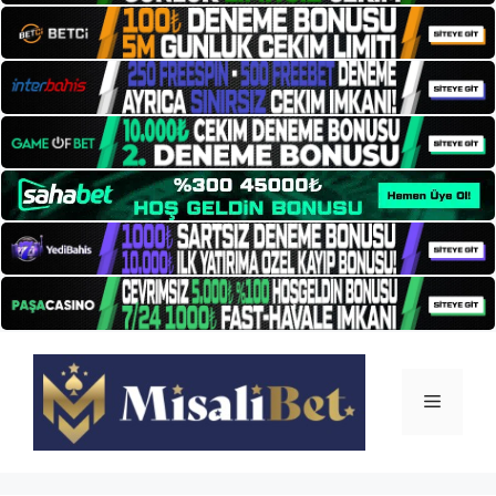
İçeriğe
atla
Menü