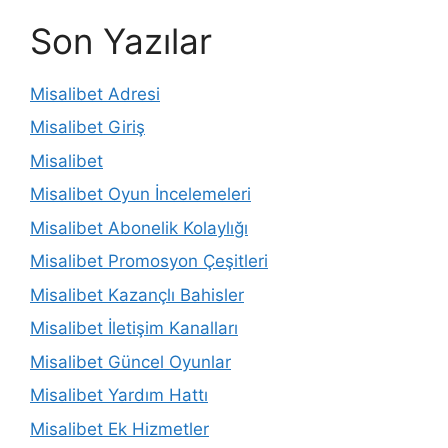
Son Yazılar
Misalibet Adresi
Misalibet Giriş
Misalibet
Misalibet Oyun İncelemeleri
Misalibet Abonelik Kolaylığı
Misalibet Promosyon Çeşitleri
Misalibet Kazançlı Bahisler
Misalibet İletişim Kanalları
Misalibet Güncel Oyunlar
Misalibet Yardım Hattı
Misalibet Ek Hizmetler