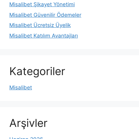
Misalibet Şikayet Yönetimi
Misalibet Güvenilir Ödemeler
Misalibet Ücretsiz Üyelik
Misalibet Katılım Avantajları
Kategoriler
Misalibet
Arşivler