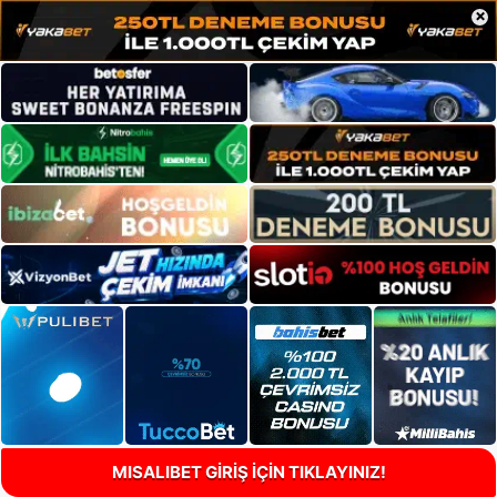
×
MISALIBET GİRİŞ İÇİN TIKLAYINIZ!