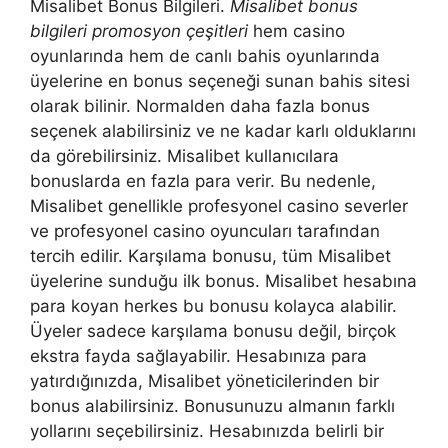
Misalibet Bonus Bilgileri.
Misalibet bonus
bilgileri promosyon çeşitleri
hem casino
oyunlarında hem de canlı bahis oyunlarında
üyelerine en bonus seçeneği sunan bahis sitesi
olarak bilinir. Normalden daha fazla bonus
seçenek alabilirsiniz ve ne kadar karlı olduklarını
da görebilirsiniz. Misalibet kullanıcılara
bonuslarda en fazla para verir. Bu nedenle,
Misalibet genellikle profesyonel casino severler
ve profesyonel casino oyuncuları tarafından
tercih edilir. Karşılama bonusu, tüm Misalibet
üyelerine sunduğu ilk bonus. Misalibet hesabına
para koyan herkes bu bonusu kolayca alabilir.
Üyeler sadece karşılama bonusu değil, birçok
ekstra fayda sağlayabilir. Hesabınıza para
yatırdığınızda, Misalibet yöneticilerinden bir
bonus alabilirsiniz. Bonusunuzu almanın farklı
yollarını seçebilirsiniz. Hesabınızda belirli bir