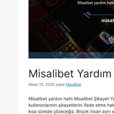
Misalibet Yardım 
Nisan 13, 2026
yazar
Misalibet
Misalibet yardım hattı Misalibet Şikayet Ya
kullanıcılarının şikayetlerini ifade etme h
kısa sürede çözeceğiz. Birçok insan aynı so