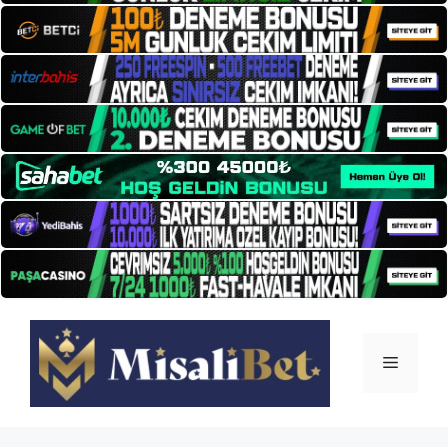
İçeriğe
atla
Menü