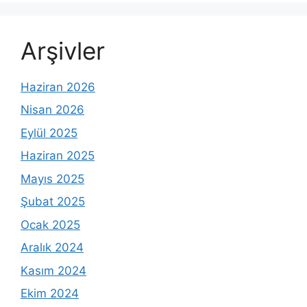
Arşivler
Haziran 2026
Nisan 2026
Eylül 2025
Haziran 2025
Mayıs 2025
Şubat 2025
Ocak 2025
Aralık 2024
Kasım 2024
Ekim 2024