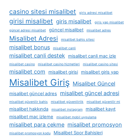
casino sitesi misalibet
giris adresi misalibet
girisi misalibet
giris misalibet
giris yap misalibet
güncel misalibet
güncel adresi misalibet
misalibet adres
Misalibet Adresi
misalibet bahis sitesi
misalibet bonus
misalibet canli
misalibet canli destek
misalibet canli maç izle
misalibet casino
misalibet casino hizmetleri
misalibet casino sitesi
misalibet com
misalibet girisi
misalibet giris yap
Misalibet Giriş
Misalibet Güncel
misalibet güncel adresi
misalibet güncel adres
misalibet güvenilir bahis
misalibet güvenilirlik
misalibet güvenilir mi
misalibet hakkında
misalibet kayıt
misalibet instagram
misalibet maç izleme
misalibet mobil uygulama
misalibet para çekme
misalibet promosyon
Misalibet Spor Bahisleri
misalibet promosyon kodu