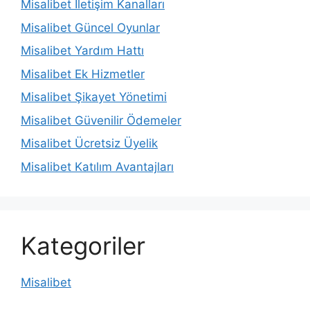
Misalibet İletişim Kanalları
Misalibet Güncel Oyunlar
Misalibet Yardım Hattı
Misalibet Ek Hizmetler
Misalibet Şikayet Yönetimi
Misalibet Güvenilir Ödemeler
Misalibet Ücretsiz Üyelik
Misalibet Katılım Avantajları
Kategoriler
Misalibet