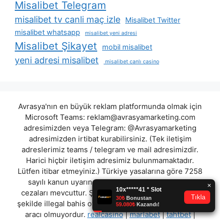
Misalibet Telegram
misalibet tv canli maç izle
Misalibet Twitter
misalibet whatsapp
misalibet yeni adresi
Misalibet Şikayet
mobil misalibet
yeni adresi misalibet
misalibet canlı casino
Avrasya'nın en büyük reklam platformunda olmak için
Microsoft Teams:
reklam@avrasyamarketing.com
adresimizden veya Telegram: @Avrasyamarketing
adresimizden irtibat kurabilirsiniz. (Tek iletişim
adreslerimiz teams / telegram ve mail adresimizdir.
Harici hiçbir iletişim adresimiz bulunmamaktadır.
Lütfen itibar etmeyiniz.) Türkiye yasalarına göre 7258
sayılı kanun uyarınca yasa dışı bahis oynamanın
cezaları mevcuttur. Şu an bulunduğunuz site hiç bir
şekilde illegal bahis oyunları oynatmıyor ve oynamaya
aracı olmuyordur.
realcasino
|
marlabet
|
tahtbet
|