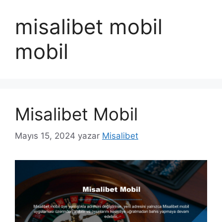
misalibet mobil
mobil
Misalibet Mobil
Mayıs 15, 2024
yazar
Misalibet