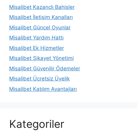
Misalibet Kazançlı Bahisler
Misalibet İletişim Kanalları
Misalibet Güncel Oyunlar
Misalibet Yardım Hattı
Misalibet Ek Hizmetler
Misalibet Şikayet Yönetimi
Misalibet Güvenilir Ödemeler
Misalibet Ücretsiz Üyelik
Misalibet Katılım Avantajları
Kategoriler