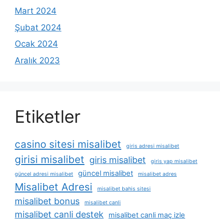
Mart 2024
Şubat 2024
Ocak 2024
Aralık 2023
Etiketler
casino sitesi misalibet
giris adresi misalibet
girisi misalibet
giris misalibet
giris yap misalibet
güncel misalibet
güncel adresi misalibet
misalibet adres
Misalibet Adresi
misalibet bahis sitesi
misalibet bonus
misalibet canli
misalibet canli destek
misalibet canli maç izle