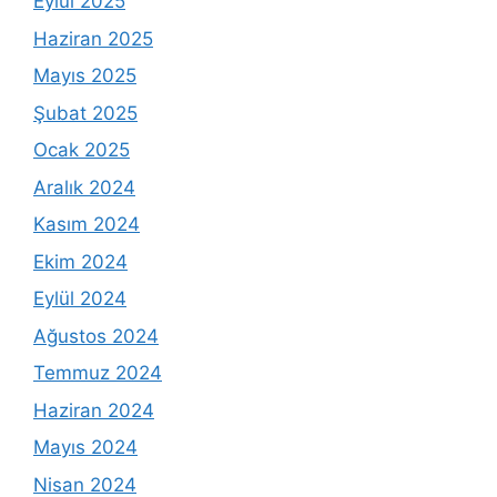
Eylül 2025
Haziran 2025
Mayıs 2025
Şubat 2025
Ocak 2025
Aralık 2024
Kasım 2024
Ekim 2024
Eylül 2024
Ağustos 2024
Temmuz 2024
Haziran 2024
Mayıs 2024
Nisan 2024