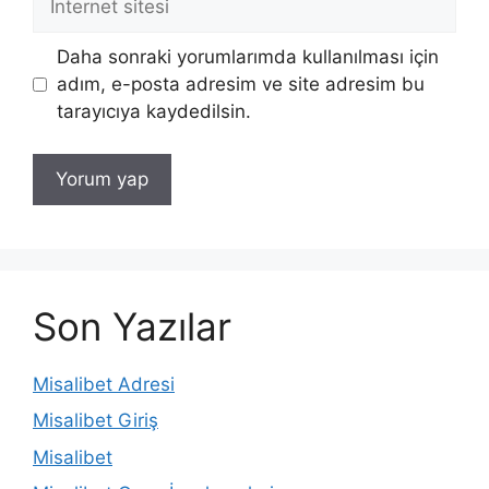
sitesi
Daha sonraki yorumlarımda kullanılması için
adım, e-posta adresim ve site adresim bu
tarayıcıya kaydedilsin.
Son Yazılar
Misalibet Adresi
Misalibet Giriş
Misalibet