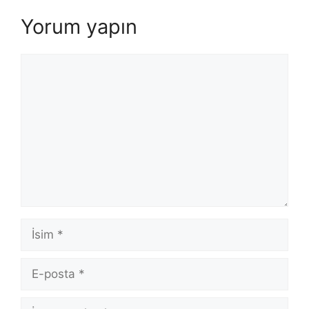
Yorum yapın
Yorum
İsim
E-
posta
İnternet