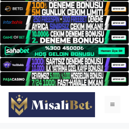
İçeriğe
atla
Menü