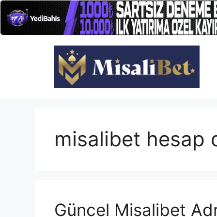
İçeriğe
atla
misalibet hesap
Güncel Misalibet Adr