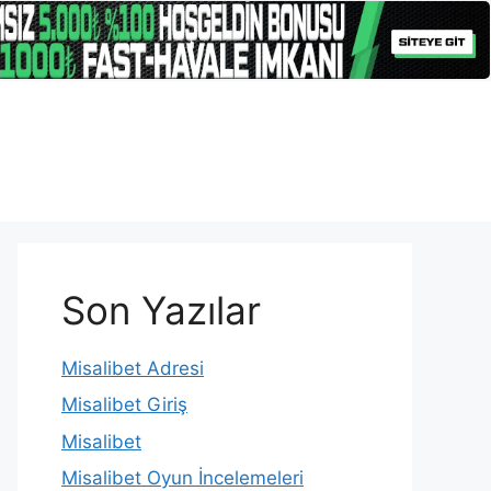
Son Yazılar
Misalibet Adresi
Misalibet Giriş
Misalibet
Misalibet Oyun İncelemeleri