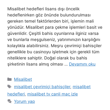
Misalibet hedefleri lisans dışı öncelik
hedeflenirken göz önünde bulundurulması
gereken temel faktörlerden biri, işlemin mali
yönüdür. Misalibet para çekme işlemleri basit ve
güvenlidir. Çeşitli bahis oyunlarına ilginiz varsa
ve bunlarla meşgulseniz, yatırımınızın karşılığını
kolaylıkla alabilirsiniz. Meşru çevrimiçi bahisçiler
genellikle bu casinoyu işletmek için gerekli tüm
niteliklere sahiptir. Doğal olarak bu bahis
şirketinin lisans almış olması …
Devamını oku
Kategoriler
Misalibet
Etiketler
misalibet çevrimiçi bahisçiler
,
misalibet
hedefleri
,
misalibet tv canli maç izle
Yorum yap