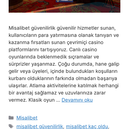
Misalibet güvenilirlik güvenilir hizmetler sunan,
kullanıcıların para yatırmasına olanak tanıyan ve
kazanma fırsatları sunan çevrimiçi casino
platformlarını tartışıyoruz. Canlı casino
oyunlarında beklenmedik sıçramalar ve
sürprizler yaşanmaz. Çoğu durumda, hane galip
gelir veya üyeleri, içinde bulundukları koşulların
kurbanı olduklarının farkında olmadan başarıya
ulaşırlar. Atlama aktivitelerine katılmak herhangi
bir avantaj sağlamaz ve uzuvlarınıza zarar
vermez. Klasik oyun …
Devamını oku
Kategoriler
Misalibet
Etiketler
misalibet güvenilirlik
,
misalibet kaç oldu
,