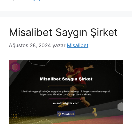
Misalibet Saygın Şirket
Ağustos 28, 2024
yazar
Misalibet