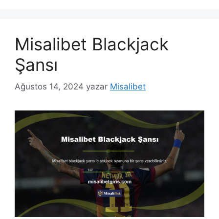
Misalibet Blackjack
Şansı
Ağustos 14, 2024
yazar
Misalibet