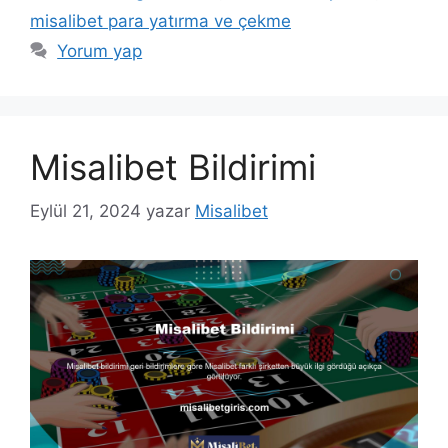
misalibet para yatırma ve çekme
Yorum yap
Misalibet Bildirimi
Eylül 21, 2024
yazar
Misalibet