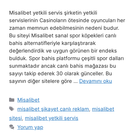
Misalibet yetkili servis şirketin yetkili
servislerinin Casinoların ötesinde oyuncuları her
zaman memnun edebilmesinin nedeni budur.
Bu siteyi Misalibet sanal spor köpekleri canlı
bahis alternatifleriyle karşılaştırarak
değerlendirdik ve uygun görünen bir endeks
bulduk. Spor bahis platformu çeşitli spor dalları
sunmaktadır ancak canlı bahis mağazası bu
sayıyı takip ederek 30 olarak günceller. Bu
sayının diğer sitelere göre …
Devamını oku
Kategoriler
Misalibet
Etiketler
misalibet şikayet canlı reklam
,
misalibet
sitesi
,
misalibet yetkili servis
Yorum yap