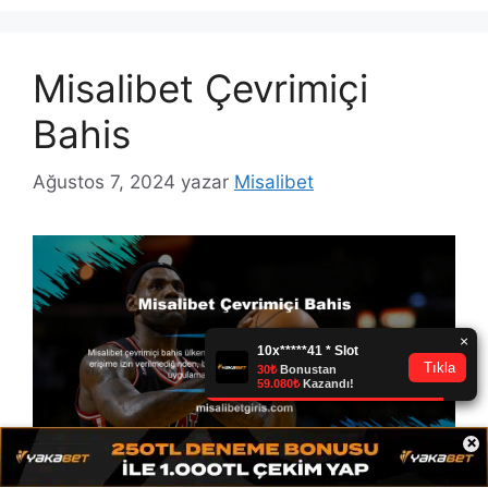
Misalibet Çevrimiçi
Bahis
Ağustos 7, 2024
yazar
Misalibet
×