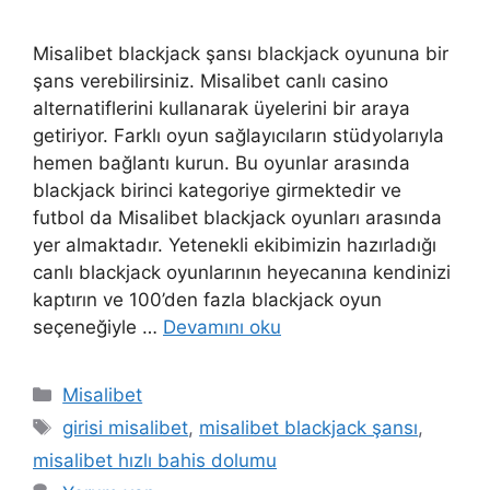
Misalibet blackjack şansı blackjack oyununa bir
şans verebilirsiniz. Misalibet canlı casino
alternatiflerini kullanarak üyelerini bir araya
getiriyor. Farklı oyun sağlayıcıların stüdyolarıyla
hemen bağlantı kurun. Bu oyunlar arasında
blackjack birinci kategoriye girmektedir ve
futbol da Misalibet blackjack oyunları arasında
yer almaktadır. Yetenekli ekibimizin hazırladığı
canlı blackjack oyunlarının heyecanına kendinizi
kaptırın ve 100’den fazla blackjack oyun
seçeneğiyle …
Devamını oku
Kategoriler
Misalibet
Etiketler
girisi misalibet
,
misalibet blackjack şansı
,
misalibet hızlı bahis dolumu